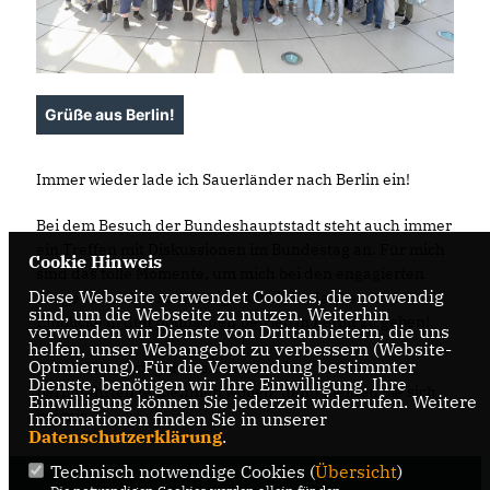
Grüße aus Berlin!
Immer wieder lade ich Sauerländer nach Berlin ein!
Bei dem Besuch der Bundeshauptstadt steht auch immer
ein Treffen mit Diskussionen im Bundestag an. Für mich
Cookie Hinweis
sind das tolle Momente, um mich bei den engagierten
Diese Webseite verwendet Cookies, die notwendig
Bürgern für ihre so wichtige Arbeit zu danken und
sind, um die Webseite zu nutzen. Weiterhin
Einblicke in den politischen Betrieb in Berlin zu geben!
verwenden wir Dienste von Drittanbietern, die uns
helfen, unser Webangebot zu verbessern (Website-
Optmierung). Für die Verwendung bestimmter
Sollten Sie auch gerne einmal an einer meiner
Dienste, benötigen wir Ihre Einwilligung. Ihre
Berlinfahrten teilnehmen wollen, dann melden Sie sich
Einwilligung können Sie jederzeit widerrufen. Weitere
bei mir.
Informationen finden Sie in unserer
Datenschutzerklärung
.
Technisch notwendige Cookies (
Übersicht
)